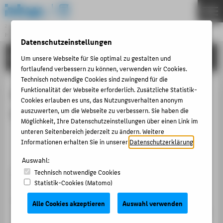
DE
EN
Zentraleinrichtung
HOCHSCHULBIBLIOTHEK
Datenschutzeinstellungen
Menu
PUBLIZIEREN & OPEN ACCESS
THEMEN
Um unsere Webseite für Sie optimal zu gestalten und
fortlaufend verbessern zu können, verwenden wir Cookies.
ÜBER UNS
Technisch notwendige Cookies sind zwingend für die
Abschlussarbeiten im Repositorium
Funktionalität der Webseite erforderlich. Zusätzliche Statistik-
LITERATUR SUCHEN
Cookies erlauben es uns, das Nutzungsverhalten anonym
OPUShtw
FERNLEIHE
auszuwerten, um die Webseite zu verbessern. Sie haben die
Möglichkeit, Ihre Datenschutzeinstellungen über einen Link im
SCHULUNGEN & FÜHRUNGEN
unteren Seitenbereich jederzeit zu ändern. Weitere
Forschungsdaten bei Abschlussarbeiten
Informationen erhalten Sie in unserer
Datenschutzerklärung
.
WEITERE DIENSTE
Anleitung zum Upload auf Moodle
Auswahl:
PUBLIZIEREN & OPEN ACCESS
Technisch notwendige Cookies
Die Bibliothek veröffentlicht Abschlussarbeiten ihrer
URHEBERRECHT
Statistik-Cookies (Matomo)
Studierenden auf dem institutionellen
Repositorium
OPUS
. Sie können von HTW-Mitglieder eingesehen
Alle Cookies akzeptieren
Auswahl verwenden
BELIEBTE SEITEN
und heruntergeladen werden und sind in verschiedenen