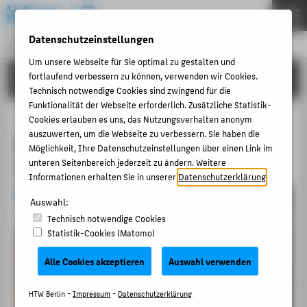
DE
EN
Datenschutzeinstellungen
Zentraleinrichtung
HOCHSCHULBIBLIOTHEK
Menu
Um unsere Webseite für Sie optimal zu gestalten und
fortlaufend verbessern zu können, verwenden wir Cookies.
LITERATUR SUCHEN
THEMEN
Technisch notwendige Cookies sind zwingend für die
ÜBER UNS
Funktionalität der Webseite erforderlich. Zusätzliche Statistik-
Cookies erlauben es uns, das Nutzungsverhalten anonym
LITERATUR SUCHEN
auszuwerten, um die Webseite zu verbessern. Sie haben die
Zentralbibliothek Campus
Möglichkeit, Ihre Datenschutzeinstellungen über einen Link im
FERNLEIHE
Treskowallee
unteren Seitenbereich jederzeit zu ändern. Weitere
SCHULUNGEN & FÜHRUNGEN
Informationen erhalten Sie in unserer
Datenschutzerklärung
.
WEITERE DIENSTE
Auswahl:
zum Online-Katalog (webOPAC)
Technisch notwendige Cookies
PUBLIZIEREN & OPEN ACCESS
Statistik-Cookies (Matomo)
URHEBERRECHT
Alle Cookies akzeptieren
Auswahl verwenden
BELIEBTE SEITEN
HTW Berlin -
Impressum
-
Datenschutzerklärung