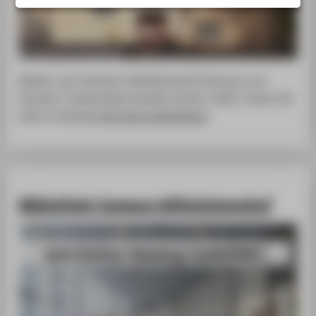
DIGITALE DIENSTE
SERVICE
Medien vom Standort Wilhelminenhof können zum
Standort Treskowallee bestellt werden. Dafür nutzen Sie
bitte im Katalog
die interne Bestellung
.
Bibliothek Campus Wilhelminenhof
zum Online-Katalog (webOPAC)