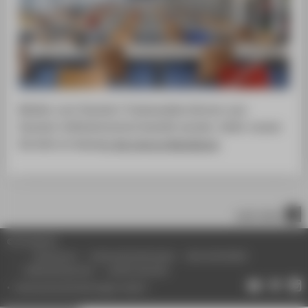
Medien vom Standort Treskowallee können zum
Standort Wilhelminenhof bestellt werden. Dafür nutzen
Sie bitte im Katalog
die interne Bestellung
.
nach oben
© HTW Berlin
Impressum
Datenschutzhinweise
Barrierefreiheit
Gebärdensprache
Leichte Sprache
Datenschutzeinstellungen ändern